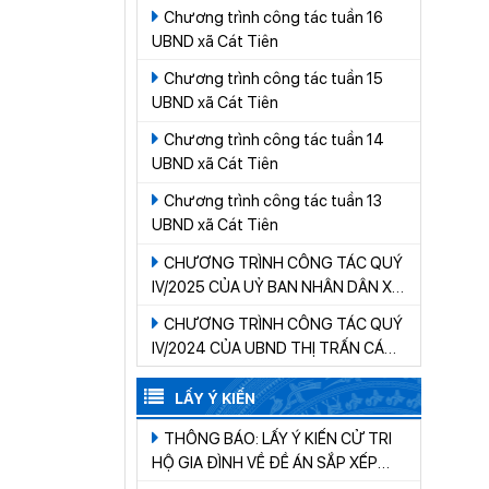
Chương trình công tác tuần 16
UBND xã Cát Tiên
Chương trình công tác tuần 15
UBND xã Cát Tiên
Chương trình công tác tuần 14
UBND xã Cát Tiên
Chương trình công tác tuần 13
UBND xã Cát Tiên
CHƯƠNG TRÌNH CÔNG TÁC QUÝ
IV/2025 CỦA UỶ BAN NHÂN DÂN XÃ
CÁT TIÊN
CHƯƠNG TRÌNH CÔNG TÁC QUÝ
IV/2024 CỦA UBND THỊ TRẤN CÁT
TIÊN
LẤY Ý KIẾN
THÔNG BÁO: LẤY Ý KIẾN CỬ TRI
HỘ GIA ĐÌNH VỀ ĐỀ ÁN SẮP XẾP
THÔN, BUÔN TRÊN ĐỊA BÀN XÃ