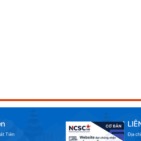
ên
LIÊ
át Tiên
Địa ch