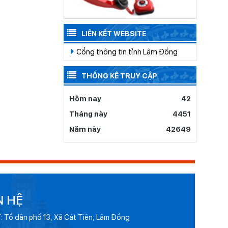
LIÊN KẾT WEBSITE
Cổng thông tin tỉnh Lâm Đồng
THỐNG KÊ TRUY CẬP
Hôm nay
42
Tháng này
4451
Năm này
42649
N HỆ
ỉ: Tổ dân phố 13, Xã Cát Tiên, Lâm Đồng