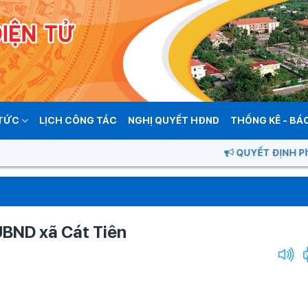
 TỨC
LỊCH CÔNG TÁC
NGHỊ QUYẾT HĐND
THỐNG KÊ - BÁ
QUYẾT ĐỊNH Phê duy
UBND xã Cát Tiên