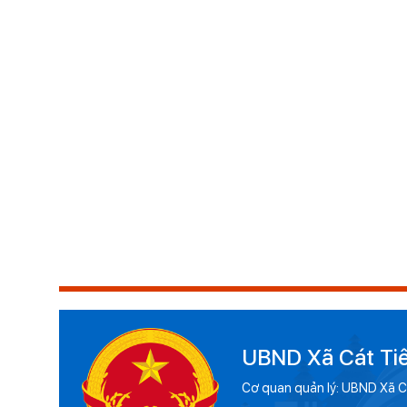
UBND Xã Cát Ti
Cơ quan quản lý: UBND Xã C