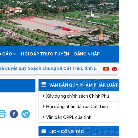
O CÁO
HỎI ĐÁP TRỰC TUYẾN
ĐĂNG NHẬP
ệt quy hoạch chung xã Cát Tiên, tỉnh Lâm Đồng đến năm 205
VĂN BẢN QUY PHẠM PHÁP LUẬT
Xây dựng chính sách Chính Phủ
Hội đồng nhân dân xã Cát Tiên
Văn bản QPPL của tỉnh
LỊCH CÔNG TÁC