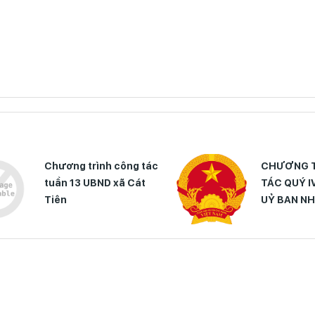
Chương trình công tác
CHƯƠNG T
tuần 13 UBND xã Cát
TÁC QUÝ I
Tiên
UỶ BAN NH
CÁT TIÊN