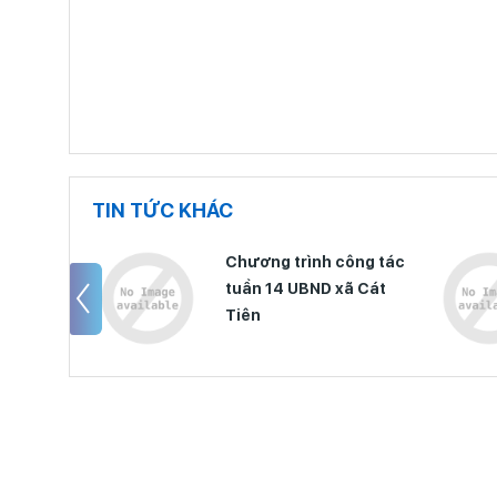
TIN TỨC KHÁC
công tác
Chương trình công tác
xã Cát
tuần 14 UBND xã Cát
Tiên