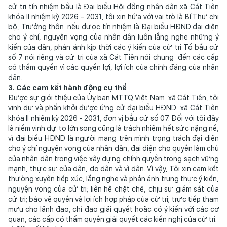
cử tri tín nhiệm bầu là Đại biểu Hội đồng nhân dân xã Cát Tiên
khóa II nhiệm kỳ 2026 – 2031, tôi xin hứa với vai trò là Bí Thư chi
bộ, Trưởng thôn nếu được tín nhiệm là Đại biểu HĐND đại diện
cho ý chí, nguyện vọng của nhân dân luôn lắng nghe những ý
kiến của dân, phản ánh kịp thời các ý kiến của cử tri Tổ bầu cử
số 7 nói riêng và cử tri của xã Cát Tiên nói chung đến các cấp
có thẩm quyền vì các quyền lợi, lợi ích của chính đáng của nhân
dân.
3. Các cam kết hành động cụ thể
Được sự giới thiệu của Ủy ban MTTQ Việt Nam xã Cát Tiên, tôi
vinh dự và phấn khởi được ứng cử đại biểu HĐND xã Cát Tiên
khóa II nhiệm kỳ 2026 - 2031, đơn vị bầu cử số 07. Đối với tôi đây
là niềm vinh dự to lớn song cũng là trách nhiệm hết sức nặng nề,
vì đại biểu HĐND là người mang trên mình trọng trách đại diện
cho ý chí nguyện vọng của nhân dân, đại diện cho quyền làm chủ
của nhân dân trong việc xây dựng chính quyền trong sạch vững
mạnh, thực sự của dân, do dân và vì dân. Vì vậy, Tôi xin cam kết
thường xuyên tiếp xúc, lắng nghe và phản ánh trung thực ý kiến,
nguyện vọng của cử tri; liên hệ chặt chẽ, chịu sự giám sát của
cử tri; bảo vệ quyền và lợi ích hợp pháp của cử tri; trực tiếp tham
mưu cho lãnh đạo, chỉ đạo giải quyết hoặc có ý kiến với các cơ
quan, các cấp có thẩm quyền giải quyết các kiến nghị của cử tri.