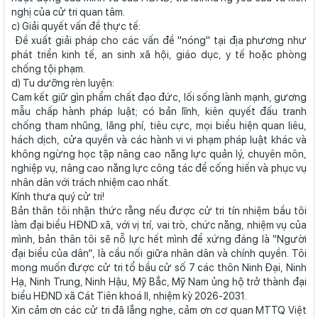
nghị của cử tri quan tâm.
c) Giải quyết vấn đề thực tế:
Đề xuất giải pháp cho các vấn đề "nóng" tại địa phương như
phát triển kinh tế, an sinh xã hội, giáo dục, y tế hoặc phòng
chống tội phạm.
d) Tu dưỡng rèn luyện:
Cam kết giữ gìn phẩm chất đạo đức, lối sống lành mạnh, gương
mẫu chấp hành pháp luật; có bản lĩnh, kiên quyết đấu tranh
chống tham nhũng, lãng phí, tiêu cực, mọi biểu hiện quan liêu,
hách dịch, cửa quyền và các hành vi vi phạm pháp luật khác và
không ngừng học tập nâng cao năng lực quản lý, chuyên môn,
nghiệp vụ, nâng cao năng lực công tác để cống hiến và phục vụ
nhân dân với trách nhiệm cao nhất.
Kính thưa quý cử tri!
Bản thân tôi nhận thức rằng nếu được cử tri tín nhiệm bầu tôi
làm đại biểu HĐND xã, với vị trí, vai trò, chức năng, nhiệm vụ của
mình, bản thân tôi sẽ nỗ lực hết mình để xứng đáng là “Người
đại biểu của dân”, là cầu nối giữa nhân dân và chính quyền. Tôi
mong muốn được cử tri tổ bầu cử số 7 các thôn Ninh Đại, Ninh
Hạ, Ninh Trung, Ninh Hậu, Mỹ Bắc, Mỹ Nam ủng hộ trở thành đại
biểu HĐND xã Cát Tiên khoá II, nhiệm kỳ 2026-2031.
Xin cảm ơn các cử tri đã lắng nghe, cảm ơn cơ quan MTTQ Việt