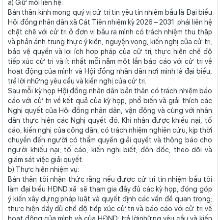
a) Giữ mối liên hệ:
Bản thân kính mong quý vị cử tri tin yêu tín nhiệm bầu là Đại biểu
Hội đồng nhân dân xã Cát Tiên nhiệm kỳ 2026 – 2031 phải liên hệ
chặt chẽ với cử tri ở đơn vị bầu ra mình có trách nhiệm thu thập
và phản ánh trung thực ý kiến, nguyện vọng, kiến nghị của cử tri;
bảo vệ quyền và lợi ích hợp pháp của cử tri; thực hiện chế độ
tiếp xúc cử tri và ít nhất mỗi năm một lần báo cáo với cử tri về
hoạt động của mình và Hội đồng nhân dân nơi mình là đại biểu,
trả lời những yêu cầu và kiến nghị của cử tri.
Sau mỗi kỳ họp Hội đồng nhân dân bản thân có trách nhiệm báo
cáo với cử tri về kết quả của kỳ họp, phổ biến và giải thích các
Nghị quyết của Hội đồng nhân dân, vận động và cùng với nhân
dân thực hiện các Nghị quyết đó. Khi nhận được khiếu nại, tố
cáo, kiến nghị của công dân, có trách nhiệm nghiên cứu, kịp thời
chuyển đến người có thẩm quyền giải quyết và thông báo cho
người khiếu nại, tố cáo, kiến nghị biết; đôn đốc, theo dõi và
giám sát việc giải quyết.
b) Thực hiện nhiệm vụ:
Bản thân tôi nhận thức rằng nếu được cử tri tín nhiệm bầu tôi
làm đại biểu HĐND xã sẽ tham gia đầy đủ các kỳ họp, đóng góp
ý kiến xây dựng pháp luật và quyết định các vấn đề quan trọng;
thực hiện đầy đủ chế độ tiếp xúc cử tri và báo cáo với cử tri về
hoạt động của mình và của HĐND; trả lờinhững yêu cầu và kiến