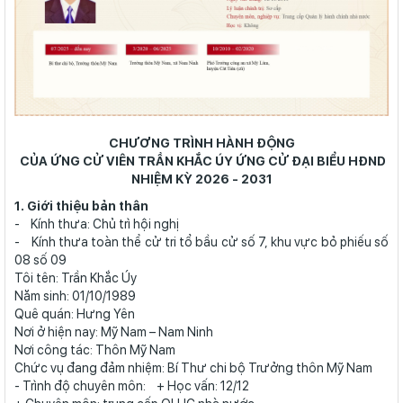
CHƯƠNG TRÌNH HÀNH ĐỘNG
CỦA ỨNG CỬ VIÊN TRẦN KHẮC ÚY ỨNG CỬ ĐẠI BIỂU HĐND
NHIỆM KỲ 2026 - 2031
1. Giới thiệu bản thân
- Kính thưa: Chủ trì hội nghị
- Kính thưa toàn thể cử tri tổ bầu cử số 7, khu vực bỏ phiếu số
08 số 09
Tôi tên: Trần Khắc Úy
Năm sinh: 01/10/1989
Quê quán: Hưng Yên
Nơi ở hiện nay: Mỹ Nam – Nam Ninh
Nơi công tác: Thôn Mỹ Nam
Chức vụ đang đảm nhiệm: Bí Thư chi bộ Trưởng thôn Mỹ Nam
- Trình độ chuyên môn: + Học vấn: 12/12