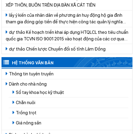
XẾP THÔN, BUÔN TRÊN ĐỊA BÀN XÃ CÁT TIÊN
lấy ý kiến của nhân dân về phương án huy động hộ gia đình
tham gia đóng góp tiền để thực hiện công tác quản lý nghĩa
trang trên địa bàn xã Cát Tiên giai đoạn 2026-2030
dự thảo Kế hoạch triển khai áp dụng HTQLCL theo tiêu chuẩn
quốc gia TCVN ISO 9001:2015 vào hoạt động của các cơ quan,
tổ chức thuộc hệ thống hành chính nhà nước trên địa bàn tỉnh
dự thảo Chiến lược Chuyển đổi số tỉnh Lâm Đồng
Lâm Đồng năm 2026
HỆ THỐNG VĂN BẢN
Thông tin tuyên truyền
Dành cho nhà nông
Sổ tay khoa học kỹ thuật
Chăn nuôi
Trồng trọt
Giá nông sản