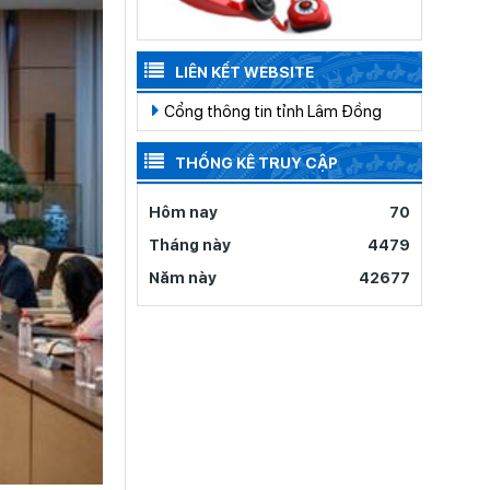
LIÊN KẾT WEBSITE
Cổng thông tin tỉnh Lâm Đồng
THỐNG KÊ TRUY CẬP
Hôm nay
70
Tháng này
4479
Năm này
42677