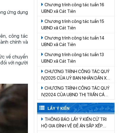
Chương trình công tác tuần 16
UBND xã Cát Tiên
rong ứng dụng
Chương trình công tác tuần 15
UBND xã Cát Tiên
iên, công tác
Chương trình công tác tuần 14
hành chính và
UBND xã Cát Tiên
Chương trình công tác tuần 13
hức về chuyển
UBND xã Cát Tiên
đối với người
CHƯƠNG TRÌNH CÔNG TÁC QUÝ
IV/2025 CỦA UỶ BAN NHÂN DÂN XÃ
CÁT TIÊN
CHƯƠNG TRÌNH CÔNG TÁC QUÝ
IV/2024 CỦA UBND THỊ TRẤN CÁT
TIÊN
LẤY Ý KIẾN
THÔNG BÁO: LẤY Ý KIẾN CỬ TRI
HỘ GIA ĐÌNH VỀ ĐỀ ÁN SẮP XẾP
THÔN, BUÔN TRÊN ĐỊA BÀN XÃ