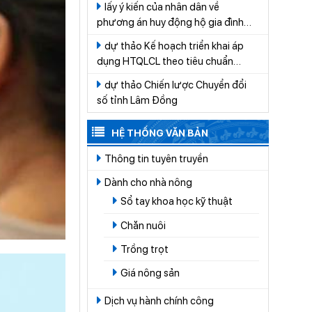
lấy ý kiến của nhân dân về
CÁT TIÊN
phương án huy động hộ gia đình
tham gia đóng góp tiền để thực
dự thảo Kế hoạch triển khai áp
hiện công tác quản lý nghĩa trang
dụng HTQLCL theo tiêu chuẩn
trên địa bàn xã Cát Tiên giai đoạn
quốc gia TCVN ISO 9001:2015 vào
2026-2030
dự thảo Chiến lược Chuyển đổi
hoạt động của các cơ quan, tổ
số tỉnh Lâm Đồng
chức thuộc hệ thống hành chính
nhà nước trên địa bàn tỉnh Lâm
HỆ THỐNG VĂN BẢN
Đồng năm 2026
Thông tin tuyên truyền
Dành cho nhà nông
Sổ tay khoa học kỹ thuật
Chăn nuôi
Trồng trọt
Giá nông sản
Dịch vụ hành chính công