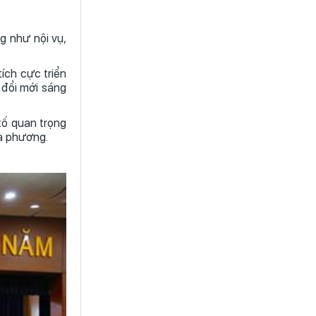
g như nội vụ,
tích cực triển
 đổi mới sáng
tố quan trọng
ịa phương.