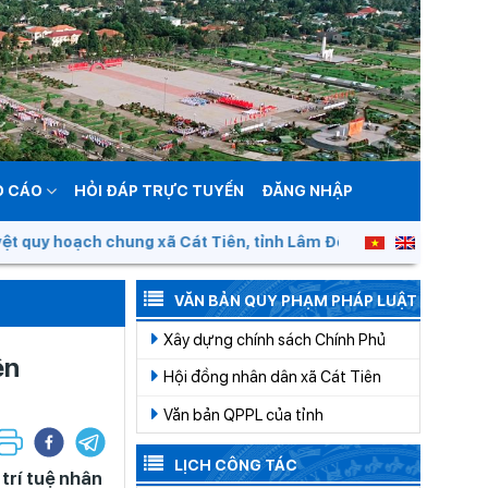
O CÁO
HỎI ĐÁP TRỰC TUYẾN
ĐĂNG NHẬP
ung xã Cát Tiên, tỉnh Lâm Đồng đến năm 2050
VĂN BẢN QUY PHẠM PHÁP LUẬT
Xây dựng chính sách Chính Phủ
ên
Hội đồng nhân dân xã Cát Tiên
Văn bản QPPL của tỉnh
LỊCH CÔNG TÁC
trí tuệ nhân