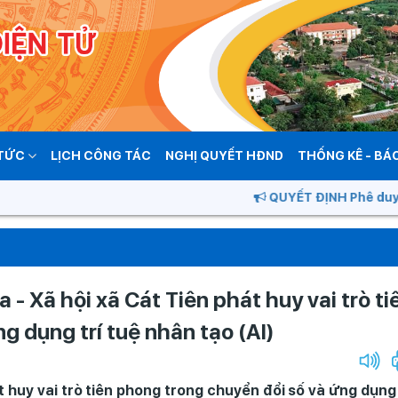
 TỨC
LỊCH CÔNG TÁC
NGHỊ QUYẾT HĐND
THỐNG KÊ - BÁ
QUYẾT ĐỊNH Phê duyệt quy hoạch ch
- Xã hội xã Cát Tiên phát huy vai trò ti
g dụng trí tuệ nhân tạo (AI)
t huy vai trò tiên phong trong chuyển đổi số và ứng dụng 