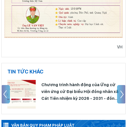
VH
TIN TỨC KHÁC
Chương trình hành động của Ứng cử
xã
viên ứng cử Đại biểu Hội đồng nhân xã
g
Cát Tiên nhiệm kỳ 2026 - 2031 - đồng
chí Trần Khắc Úy
VĂN BẢN QUY PHẠM PHÁP LUẬT