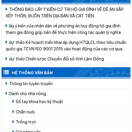
THÔNG BÁO: LẤY Ý KIẾN CỬ TRI HỘ GIA ĐÌNH VỀ ĐỀ ÁN SẮP
XẾP THÔN, BUÔN TRÊN ĐỊA BÀN XÃ CÁT TIÊN
lấy ý kiến của nhân dân về phương án huy động hộ gia đình
tham gia đóng góp tiền để thực hiện công tác quản lý nghĩa
trang trên địa bàn xã Cát Tiên giai đoạn 2026-2030
dự thảo Kế hoạch triển khai áp dụng HTQLCL theo tiêu chuẩn
quốc gia TCVN ISO 9001:2015 vào hoạt động của các cơ quan,
tổ chức thuộc hệ thống hành chính nhà nước trên địa bàn tỉnh
dự thảo Chiến lược Chuyển đổi số tỉnh Lâm Đồng
Lâm Đồng năm 2026
HỆ THỐNG VĂN BẢN
Thông tin tuyên truyền
Dành cho nhà nông
Sổ tay khoa học kỹ thuật
Chăn nuôi
Trồng trọt
Giá nông sản