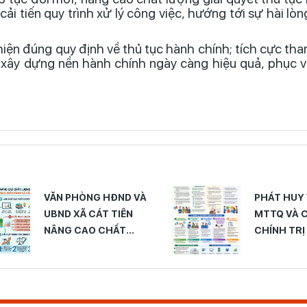
i tiến quy trình xử lý công việc, hướng tới sự hài lò
iện đúng quy định về thủ tục hành chính; tích cực tha
xây dựng nền hành chính ngày càng hiệu quả, phục 
PHÁT HUY VAI TRÒ CỦA
XÃ
MTTQ VÀ CÁC TỔ CHỨC
CƯ
CHÍNH TRỊ - XÃ HỘI
NG
TRONG TUYÊN TRUYỀN,
NG
VẬN ĐỘNG NHÂN DÂN
CÔ
THAM GIA CHUYỂN ĐỔI
CA
SỐ – GIẢI PHÁP NÂNG
CÁ