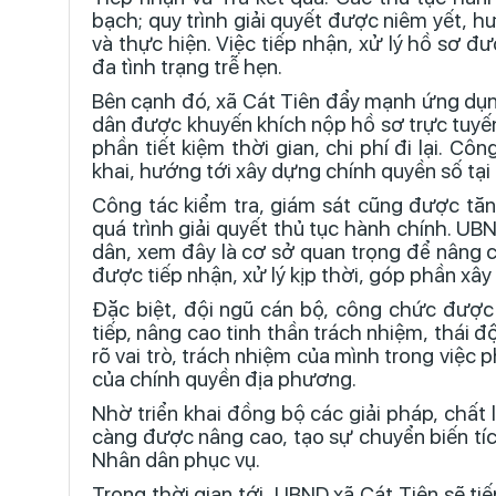
bạch; quy trình giải quyết được niêm yết, h
và thực hiện. Việc tiếp nhận, xử lý hồ sơ đ
đa tình trạng trễ hẹn.
Bên cạnh đó, xã Cát Tiên đẩy mạnh ứng dụng
dân được khuyến khích nộp hồ sơ trực tuyến,
phần tiết kiệm thời gian, chi phí đi lại. C
khai, hướng tới xây dựng chính quyền số tại
Công tác kiểm tra, giám sát cũng được tăn
quá trình giải quyết thủ tục hành chính. UB
dân, xem đây là cơ sở quan trọng để nâng 
được tiếp nhận, xử lý kịp thời, góp phần xâ
Đặc biệt, đội ngũ cán bộ, công chức được
tiếp, nâng cao tinh thần trách nhiệm, thái 
rõ vai trò, trách nhiệm của mình trong việc
của chính quyền địa phương.
Nhờ triển khai đồng bộ các giải pháp, chất 
càng được nâng cao, tạo sự chuyển biến tíc
Nhân dân phục vụ.
Trong thời gian tới, UBND xã Cát Tiên sẽ ti