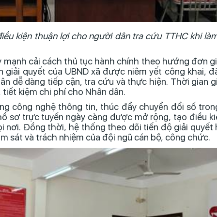
iều kiện thuận lợi cho người dân tra cứu TTHC khi là
y mạnh cải cách thủ tục hành chính theo hướng đơn gi
n giải quyết của UBND xã được niêm yết công khai, đầ
ân dễ dàng tiếp cận, tra cứu và thực hiện. Thời gian g
tiết kiệm chi phí cho Nhân dân.
ng công nghệ thông tin, thúc đẩy chuyển đổi số trong
 hồ sơ trực tuyến ngày càng được mở rộng, tạo điều ki
i nơi. Đồng thời, hệ thống theo dõi tiến độ giải quyế
ám sát và trách nhiệm của đội ngũ cán bộ, công chức.