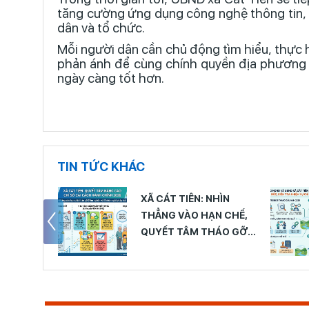
tăng cường ứng dụng công nghệ thông tin, cả
dân và tổ chức.
Mỗi người dân cần chủ động tìm hiểu, thực h
phản ánh để cùng chính quyền địa phương 
ngày càng tốt hơn.
TIN TỨC KHÁC
 TIÊN: NHÌN
VĂN PHÒNG HĐND VÀ
 VÀO HẠN CHẾ,
UBND XÃ CÁT TIÊN
 TÂM THÁO GỠ
NÂNG CAO CHẤT
 NGHẼN” ĐỂ NÂNG
LƯỢNG CÔNG TÁC
HỈ SỐ CẢI CÁCH
THEO DÕI, ĐÔN ĐỐC,
CHÍNH NĂM 2026
KIỂM TRA NHIỆM VỤ CHỈ
ĐẠO, ĐIỀU HÀNH VÀ CẢI