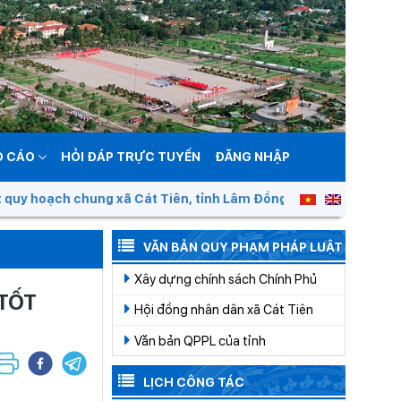
O CÁO
HỎI ĐÁP TRỰC TUYẾN
ĐĂNG NHẬP
 chung xã Cát Tiên, tỉnh Lâm Đồng đến năm 2050
VĂN BẢN QUY PHẠM PHÁP LUẬT
Xây dựng chính sách Chính Phủ
 TỐT
Hội đồng nhân dân xã Cát Tiên
Văn bản QPPL của tỉnh
LỊCH CÔNG TÁC