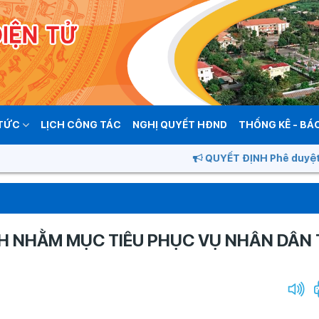
 TỨC
LỊCH CÔNG TÁC
NGHỊ QUYẾT HĐND
THỐNG KÊ - BÁ
QUYẾT ĐỊNH Phê duyệt quy hoạch
NH NHẰM MỤC TIÊU PHỤC VỤ NHÂN DÂN