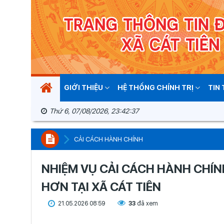
GIỚI THIỆU
HỆ THỐNG CHÍNH TRỊ
TIN
Thứ 6, 07/08/2026, 23:42:38
CẢI CÁCH HÀNH CHÍNH
NHIỆM VỤ CẢI CÁCH HÀNH CHÍ
HƠN TẠI XÃ CÁT TIÊN
21.05.2026 08:59
33
đã xem