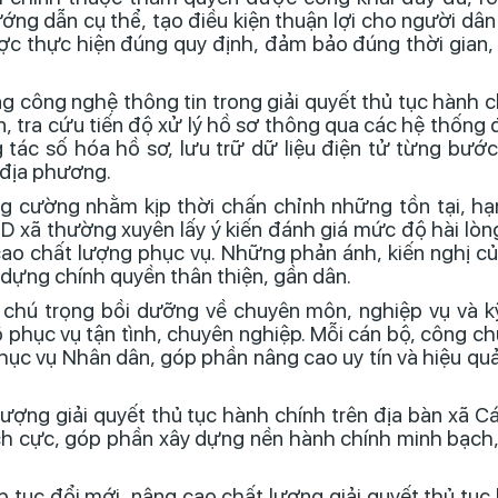
ướng dẫn cụ thể, tạo điều kiện thuận lợi cho người dân
ược thực hiện đúng quy định, đảm bảo đúng thời gian,
 công nghệ thông tin trong giải quyết thủ tục hành c
 tra cứu tiến độ xử lý hồ sơ thông qua các hệ thống 
ông tác số hóa hồ sơ, lưu trữ dữ liệu điện tử từng bướ
 địa phương.
g cường nhằm kịp thời chấn chỉnh những tồn tại, hạ
ND xã thường xuyên lấy ý kiến đánh giá mức độ hài lò
cao chất lượng phục vụ. Những phản ánh, kiến nghị c
y dựng chính quyền thân thiện, gần dân.
 chú trọng bồi dưỡng về chuyên môn, nghiệp vụ và k
độ phục vụ tận tình, chuyên nghiệp. Mỗi cán bộ, công c
 phục vụ Nhân dân, góp phần nâng cao uy tín và hiệu q
lượng giải quyết thủ tục hành chính trên địa bàn xã C
h cực, góp phần xây dựng nền hành chính minh bạch, h
ếp tục đổi mới, nâng cao chất lượng giải quyết thủ tục