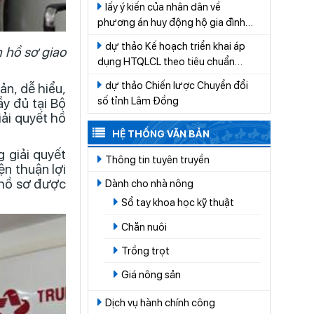
lấy ý kiến của nhân dân về
CÁT TIÊN
phương án huy động hộ gia đình
tham gia đóng góp tiền để thực
dự thảo Kế hoạch triển khai áp
m hồ sơ giao
hiện công tác quản lý nghĩa trang
dụng HTQLCL theo tiêu chuẩn
trên địa bàn xã Cát Tiên giai đoạn
quốc gia TCVN ISO 9001:2015 vào
2026-2030
dự thảo Chiến lược Chuyển đổi
ản, dễ hiểu,
hoạt động của các cơ quan, tổ
số tỉnh Lâm Đồng
y đủ tại Bộ
chức thuộc hệ thống hành chính
iải quyết hồ
nhà nước trên địa bàn tỉnh Lâm
HỆ THỐNG VĂN BẢN
Đồng năm 2026
 giải quyết
Thông tin tuyên truyền
ện thuận lợi
t hồ sơ được
Dành cho nhà nông
Sổ tay khoa học kỹ thuật
Chăn nuôi
Trồng trọt
Giá nông sản
Dịch vụ hành chính công