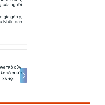
ng của người
m gia góp ý,
vụ Nhân dân
 CÁT TIÊN TĂNG
XÃ CÁT TIÊN TỔ CHỨC
ỜNG CÔNG TÁC THU
HỘI NGHỊ CHUYÊN ĐỀ 
ÂN SÁCH VÀ GIẢI
CẢI CÁCH HÀNH CHÍN
ÂN VỐN ĐẦU TƯ
6 THÁNG ĐẦU NĂM
NG, GÓP PHẦN NÂNG
2026
O HIỆU QUẢ CẢI
CH HÀNH CHÍNH