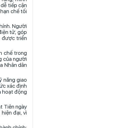
 dễ tiếp cận
 hạn chế tối
hính. Người
điện tử, góp
c được triển
n chế trong
ng của người
ủa Nhân dân
ỹ năng giao
hức xác định
uả hoạt động
át Tiên ngày
iện đại, vì
 hành chính;