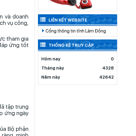
ân và doanh
LIÊN KẾT WEBSITE
ch vụ công,
Cổng thông tin tỉnh Lâm Đồng
cực tham gia
đáp ứng tốt
THỐNG KÊ TRUY CẬP
Hôm nay
0
Tháng này
4328
Năm này
42642
đã tập trung
áp ứng ngày
của Bộ phận
 ràng, minh