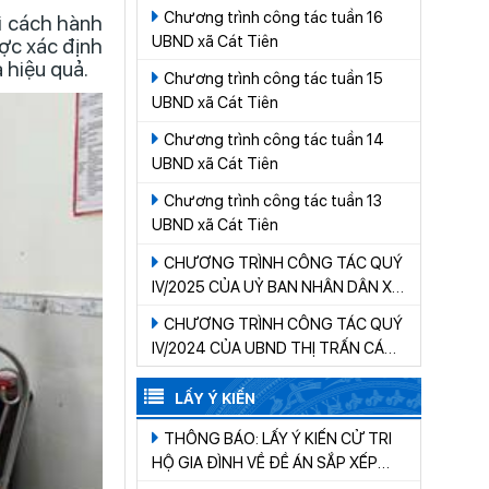
Chương trình công tác tuần 16
ải cách hành
UBND xã Cát Tiên
ợc xác định
 hiệu quả.
Chương trình công tác tuần 15
UBND xã Cát Tiên
Chương trình công tác tuần 14
UBND xã Cát Tiên
Chương trình công tác tuần 13
UBND xã Cát Tiên
CHƯƠNG TRÌNH CÔNG TÁC QUÝ
IV/2025 CỦA UỶ BAN NHÂN DÂN XÃ
CÁT TIÊN
CHƯƠNG TRÌNH CÔNG TÁC QUÝ
IV/2024 CỦA UBND THỊ TRẤN CÁT
TIÊN
LẤY Ý KIẾN
THÔNG BÁO: LẤY Ý KIẾN CỬ TRI
HỘ GIA ĐÌNH VỀ ĐỀ ÁN SẮP XẾP
THÔN, BUÔN TRÊN ĐỊA BÀN XÃ