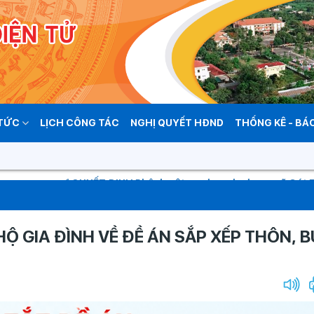
 TỨC
LỊCH CÔNG TÁC
NGHỊ QUYẾT HĐND
THỐNG KÊ - BÁ
QUYẾT ĐỊNH Phê duyệt quy hoạch chung xã Cát Tiên, tỉ
 HỘ GIA ĐÌNH VỀ ĐỀ ÁN SẮP XẾP THÔN, 