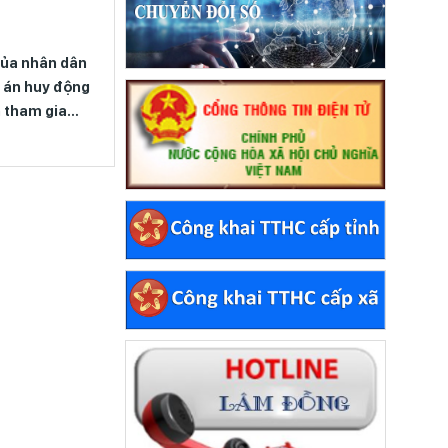
 của nhân dân
dự thảo Kế hoạch triển
 án huy động
khai áp dụng HTQLCL
h tham gia
theo tiêu chuẩn quốc
iền để thực
gia TCVN ISO
tác quản lý
9001:2015 vào hoạt
g trên địa bàn
động của các cơ quan,
n giai đoạn
tổ chức thuộc hệ thống
0
hành chính nhà nước
trên địa bàn tỉnh Lâm
Đồng năm 2026