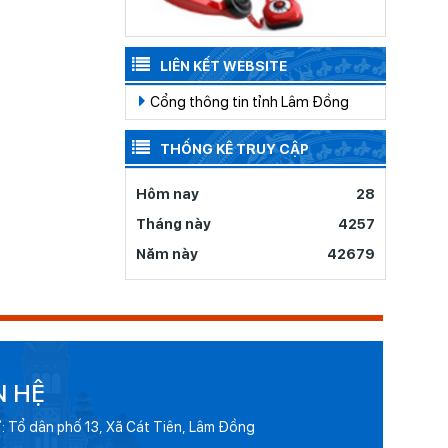
LIÊN KẾT WEBSITE
Cổng thông tin tỉnh Lâm Đồng
THỐNG KÊ TRUY CẬP
Hôm nay
28
Tháng này
4257
Năm này
42679
N HỆ
ỉ: Tổ dân phố 13, Xã Cát Tiên, Lâm Đồng