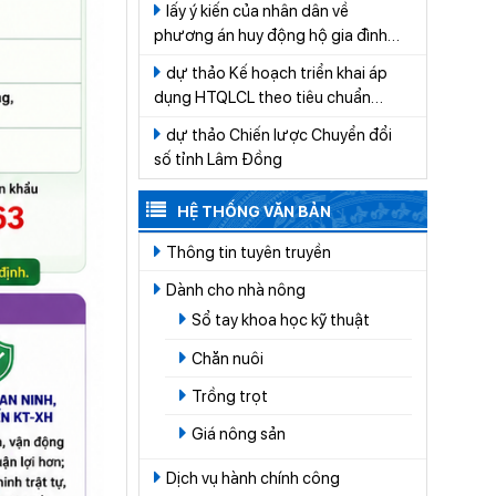
lấy ý kiến của nhân dân về
CÁT TIÊN
phương án huy động hộ gia đình
tham gia đóng góp tiền để thực
dự thảo Kế hoạch triển khai áp
hiện công tác quản lý nghĩa trang
dụng HTQLCL theo tiêu chuẩn
trên địa bàn xã Cát Tiên giai đoạn
quốc gia TCVN ISO 9001:2015 vào
2026-2030
dự thảo Chiến lược Chuyển đổi
hoạt động của các cơ quan, tổ
số tỉnh Lâm Đồng
chức thuộc hệ thống hành chính
nhà nước trên địa bàn tỉnh Lâm
HỆ THỐNG VĂN BẢN
Đồng năm 2026
Thông tin tuyên truyền
Dành cho nhà nông
Sổ tay khoa học kỹ thuật
Chăn nuôi
Trồng trọt
Giá nông sản
Dịch vụ hành chính công