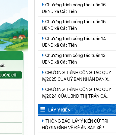
Chương trình công tác tuần 16
UBND xã Cát Tiên
Chương trình công tác tuần 15
UBND xã Cát Tiên
Chương trình công tác tuần 14
UBND xã Cát Tiên
Chương trình công tác tuần 13
UBND xã Cát Tiên
CHƯƠNG TRÌNH CÔNG TÁC QUÝ
IV/2025 CỦA UỶ BAN NHÂN DÂN XÃ
CÁT TIÊN
CHƯƠNG TRÌNH CÔNG TÁC QUÝ
IV/2024 CỦA UBND THỊ TRẤN CÁT
TIÊN
LẤY Ý KIẾN
THÔNG BÁO: LẤY Ý KIẾN CỬ TRI
HỘ GIA ĐÌNH VỀ ĐỀ ÁN SẮP XẾP
THÔN, BUÔN TRÊN ĐỊA BÀN XÃ