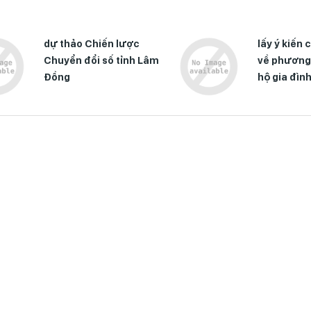
dự thảo Chiến lược
lấy ý kiến
Chuyển đổi số tỉnh Lâm
về phương
Đồng
hộ gia đìn
đóng góp t
hiện công 
nghĩa tran
xã Cát Tiê
2026-203