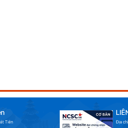
ên
LIÊ
át Tiên
Địa ch