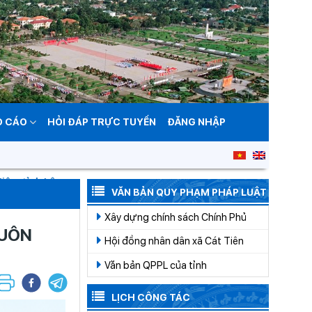
O CÁO
HỎI ĐÁP TRỰC TUYẾN
ĐĂNG NHẬP
nh Lâm Đồng đến năm 2050
VĂN BẢN QUY PHẠM PHÁP LUẬT
Xây dựng chính sách Chính Phủ
BUÔN
Hội đồng nhân dân xã Cát Tiên
Văn bản QPPL của tỉnh
LỊCH CÔNG TÁC