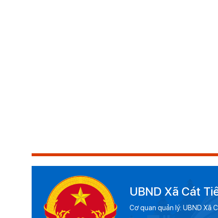
UBND Xã Cát Ti
Cơ quan quản lý: UBND Xã C