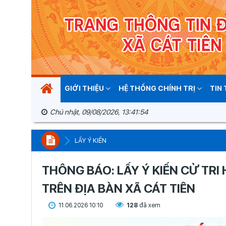
GIỚI THIỆU
HỆ THỐNG CHÍNH TRỊ
TIN
Chủ nhật, 09/08/2026, 13:41:55
LẤY Ý KIẾN
THÔNG BÁO: LẤY Ý KIẾN CỬ TRI
TRÊN ĐỊA BÀN XÃ CÁT TIÊN
11.06.2026 10:10
128
đã xem