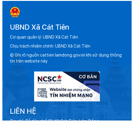
UBND Xã Cát Tiên
Cơ quan quản lý: UBND Xã Cát Tiên
Chịu trách nhiệm chính: UBND Xã Cát Tiên
© Ghi rõ nguồn cattien.lamdong.gov.vn khi sử dụng thông
tin trên website này
LIÊN HỆ
Địa chỉ: Tổ dân phố 13, Xã Cát Tiên, Lâm Đồng
Điện thoại: 02633 884 031