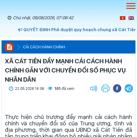
Chủ nhật, 09/08/2026, 07:06:43
QUYẾT ĐỊNH Phê duyệt quy hoạch chung xã Cát Tiên, 
CẢI CÁCH HÀNH CHÍNH
XÃ CÁT TIÊN ĐẨY MẠNH CẢI CÁCH HÀNH
CHÍNH GẮN VỚI CHUYỂN ĐỔI SỐ PHỤC VỤ
NHÂN DÂN
22.05.2026 14:06
101
đã xem
Thực hiện chủ trương đẩy mạnh cải cách hành
chính và chuyển đổi số của Trung ương, tỉnh và
địa phương, thời gian qua UBND xã Cát Tiên đã
tập trung triển khai đồng bộ nhiều giải pháp nhằm