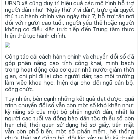
UBND xã cũng duy trì hiệu quả các mô hình hỗ trợ
người dân như “Ngày thứ 7 vì dân”, trực giải quyết
thủ tục hành chính vào ngày thứ 7; hỗ trợ tận nơi
đối với người cao tuổi, người yếu thế hoặc người
không có điều kiện trực tiếp đến Trung tâm thực
hiện thủ tục hành chính.
Công tác cải cách hành chính và chuyển đổi số đã
góp phần nâng cao tính công khai, minh bạch
trong hoạt động của cơ quan nhà nước; giảm thời
gian, chi phí đi lại cho người dân; tạo môi trường
làm việc khoa học, hiện đại cho đội ngũ cán bộ,
công chức.
Tuy nhiên, bên cạnh những kết quả đạt được, quá
trình chuyển đổi số vẫn còn một số khó khăn như:
kỹ năng số của một bộ phận người dân, nhất là
người cao tuổi và đồng bào dân tộc thiểu số còn
hạn chế; thói quen sử dụng hồ sơ giấy, tiền mặt
vẫn còn phổ biến; một số phần mềm, hệ thống
chưa thật sự đồng bộ, đôi lúc xảy ra lỗi kỹ thuật