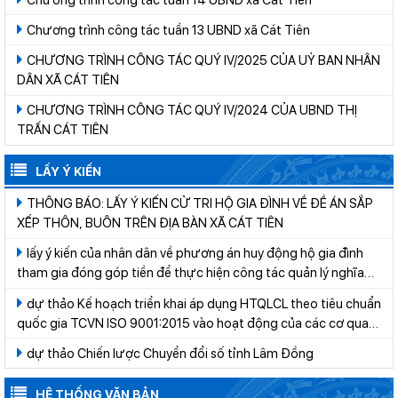
Chương trình công tác tuần 13 UBND xã Cát Tiên
CHƯƠNG TRÌNH CÔNG TÁC QUÝ IV/2025 CỦA UỶ BAN NHÂN
DÂN XÃ CÁT TIÊN
CHƯƠNG TRÌNH CÔNG TÁC QUÝ IV/2024 CỦA UBND THỊ
TRẤN CÁT TIÊN
LẤY Ý KIẾN
THÔNG BÁO: LẤY Ý KIẾN CỬ TRI HỘ GIA ĐÌNH VỀ ĐỀ ÁN SẮP
XẾP THÔN, BUÔN TRÊN ĐỊA BÀN XÃ CÁT TIÊN
lấy ý kiến của nhân dân về phương án huy động hộ gia đình
tham gia đóng góp tiền để thực hiện công tác quản lý nghĩa
trang trên địa bàn xã Cát Tiên giai đoạn 2026-2030
dự thảo Kế hoạch triển khai áp dụng HTQLCL theo tiêu chuẩn
quốc gia TCVN ISO 9001:2015 vào hoạt động của các cơ quan,
tổ chức thuộc hệ thống hành chính nhà nước trên địa bàn tỉnh
dự thảo Chiến lược Chuyển đổi số tỉnh Lâm Đồng
Lâm Đồng năm 2026
HỆ THỐNG VĂN BẢN