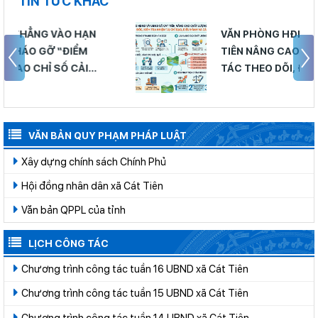
TIN TỨC KHÁC
VĂN PHÒNG HĐND VÀ UBND XÃ CÁT
TIÊN NÂNG CAO CHẤT LƯỢNG CÔNG
TÁC THEO DÕI, ĐÔN ĐỐC, KIỂM TRA
NHIỆM VỤ CHỈ ĐẠO, ĐIỀU HÀNH VÀ CẢI
CÁCH THỂ CHẾ
VĂN BẢN QUY PHẠM PHÁP LUẬT
Xây dựng chính sách Chính Phủ
Hội đồng nhân dân xã Cát Tiên
Văn bản QPPL của tỉnh
LỊCH CÔNG TÁC
Chương trình công tác tuần 16 UBND xã Cát Tiên
Chương trình công tác tuần 15 UBND xã Cát Tiên
Chương trình công tác tuần 14 UBND xã Cát Tiên