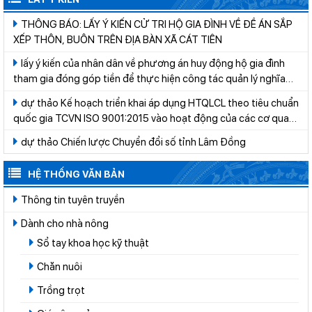
THÔNG BÁO: LẤY Ý KIẾN CỬ TRI HỘ GIA ĐÌNH VỀ ĐỀ ÁN SẮP
XẾP THÔN, BUÔN TRÊN ĐỊA BÀN XÃ CÁT TIÊN
lấy ý kiến của nhân dân về phương án huy động hộ gia đình
tham gia đóng góp tiền để thực hiện công tác quản lý nghĩa
trang trên địa bàn xã Cát Tiên giai đoạn 2026-2030
dự thảo Kế hoạch triển khai áp dụng HTQLCL theo tiêu chuẩn
quốc gia TCVN ISO 9001:2015 vào hoạt động của các cơ quan,
tổ chức thuộc hệ thống hành chính nhà nước trên địa bàn tỉnh
dự thảo Chiến lược Chuyển đổi số tỉnh Lâm Đồng
Lâm Đồng năm 2026
HỆ THỐNG VĂN BẢN
Thông tin tuyên truyền
Dành cho nhà nông
Sổ tay khoa học kỹ thuật
Chăn nuôi
Trồng trọt