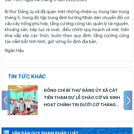
Bí thư Đảng ủy xã đã quán triệt những nhiệm vụ trọng tâm trong
tháng 5, trong đó tập trung định hướng Nhân dân chuyển đổi cơ
cấu cây trồng phù hợp; tăng cường công tác quản lý tài nguyên,
khoáng sản; tiếp tục rà soát, điều chỉnh quy hoạch xã mới; triển
khai sắp xếp các thôn, buôn theo quy định; tăng cường công
tác nắm bắt tình hình, giữ vững ổn định địa bàn,…
Ngân Hậu
TIN TỨC KHÁC
ĐỒNG CHÍ BÍ THƯ ĐẢNG ỦY XÃ CÁT
TIÊN THAM DỰ LỄ CHÀO CỜ VÀ SINH
HOẠT CHÍNH TRỊ DƯỚI CỜ THÁNG
8/2026 THÍ ĐIỂM TẠI THÔN
VĂN BẢN QUY PHẠM PHÁP LUẬT