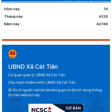
Hôm nay
74
Tháng này
4225
Năm này
42746
UBND Xã Cát Tiên
Cơ quan quản lý: UBND Xã Cát Tiên
Chịu trách nhiệm chính: UBND Xã Cát Tiên
© Ghi rõ nguồn cattien.lamdong.gov.vn khi sử dụng thông
tin trên website này