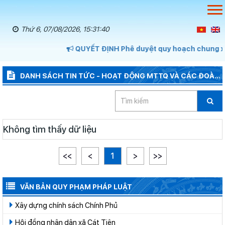
Thứ 6, 07/08/2026, 15:31:40
QUYẾT ĐỊNH Phê duyệt quy hoạch chung xã 
DANH SÁCH TIN TỨC - HOẠT ĐỘNG MTTQ VÀ CÁC ĐOÀN
THỂ
Không tìm thấy dữ liệu
<<
<
1
>
>>
VĂN BẢN QUY PHẠM PHÁP LUẬT
Xây dựng chính sách Chính Phủ
Hội đồng nhân dân xã Cát Tiên