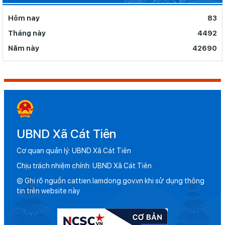
Hôm nay
83
Tháng này
4492
Năm này
42690
UBND Xã Cát Tiên
Cơ quan quản lý: UBND Xã Cát Tiên
Chịu trách nhiệm chính: UBND Xã Cát Tiên
© Ghi rõ nguồn cattien.lamdong.gov.vn khi sử dụng thông
tin trên website này