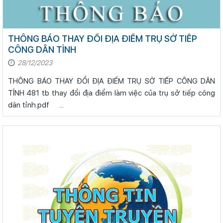
THÔNG BÁO THAY ĐỔI ĐỊA ĐIỂM TRỤ SỞ TIẾP
CÔNG DÂN TỈNH
28/12/2023
THÔNG BÁO THAY ĐỔI ĐỊA ĐIỂM TRỤ SỞ TIẾP CÔNG DÂN
TỈNH 481 tb thay đổi địa điểm làm việc của trụ sở tiếp công
dân tỉnh.pdf ...