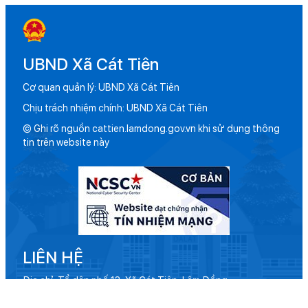
UBND Xã Cát Tiên
Cơ quan quản lý: UBND Xã Cát Tiên
Chịu trách nhiệm chính: UBND Xã Cát Tiên
© Ghi rõ nguồn cattien.lamdong.gov.vn khi sử dụng thông
tin trên website này
LIÊN HỆ
Địa chỉ: Tổ dân phố 13, Xã Cát Tiên, Lâm Đồng
Điện thoại: 02633 884 031