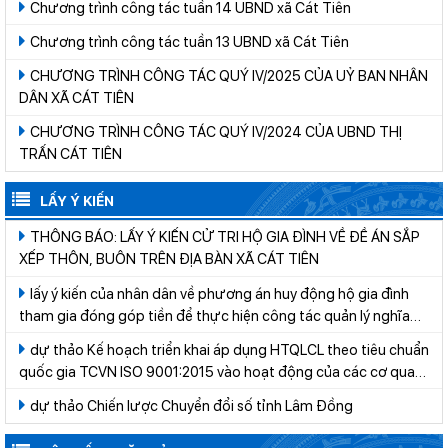
Chương trình công tác tuần 14 UBND xã Cát Tiên
Chương trình công tác tuần 13 UBND xã Cát Tiên
CHƯƠNG TRÌNH CÔNG TÁC QUÝ IV/2025 CỦA UỶ BAN NHÂN
DÂN XÃ CÁT TIÊN
CHƯƠNG TRÌNH CÔNG TÁC QUÝ IV/2024 CỦA UBND THỊ
TRẤN CÁT TIÊN
LẤY Ý KIẾN
THÔNG BÁO: LẤY Ý KIẾN CỬ TRI HỘ GIA ĐÌNH VỀ ĐỀ ÁN SẮP
XẾP THÔN, BUÔN TRÊN ĐỊA BÀN XÃ CÁT TIÊN
lấy ý kiến của nhân dân về phương án huy động hộ gia đình
tham gia đóng góp tiền để thực hiện công tác quản lý nghĩa
trang trên địa bàn xã Cát Tiên giai đoạn 2026-2030
dự thảo Kế hoạch triển khai áp dụng HTQLCL theo tiêu chuẩn
quốc gia TCVN ISO 9001:2015 vào hoạt động của các cơ quan,
tổ chức thuộc hệ thống hành chính nhà nước trên địa bàn tỉnh
dự thảo Chiến lược Chuyển đổi số tỉnh Lâm Đồng
Lâm Đồng năm 2026