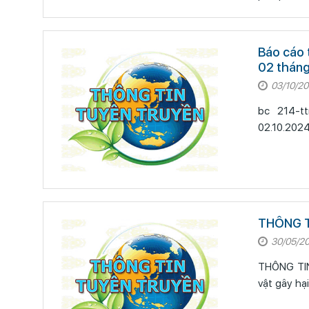
Báo cáo 
02 tháng
03/10/2
bc 214-t
THÔNG T
30/05/2
THÔNG TIN TÌN