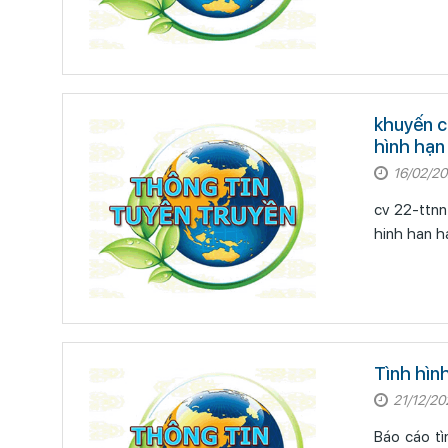
khuyến c
hình hạn
16/02/2
cv 22-ttnn
Tình hìn
21/12/20
Báo cáo tìn