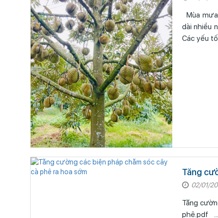
Mùa mưa năm 2025, tình hình thời tiết tiếp tục diễn biến phức tạp; lượng mưa lớn, kéo
dài nhiều 
Các yếu tố 
Tăng cườ
02/01/2
Tăng cường các
phê.pdf ..