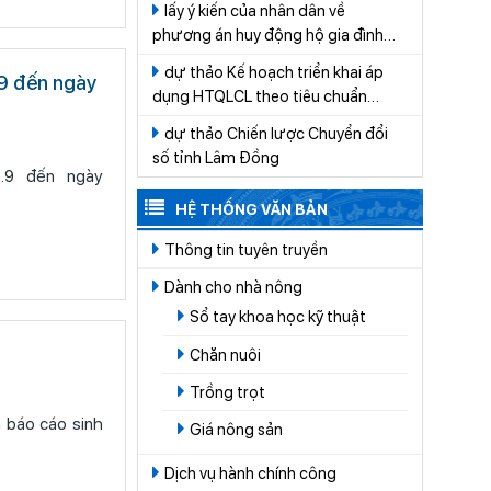
lấy ý kiến của nhân dân về
CÁT TIÊN
phương án huy động hộ gia đình
tham gia đóng góp tiền để thực
dự thảo Kế hoạch triển khai áp
 9 đến ngày
hiện công tác quản lý nghĩa trang
dụng HTQLCL theo tiêu chuẩn
trên địa bàn xã Cát Tiên giai đoạn
quốc gia TCVN ISO 9001:2015 vào
2026-2030
dự thảo Chiến lược Chuyển đổi
hoạt động của các cơ quan, tổ
số tỉnh Lâm Đồng
chức thuộc hệ thống hành chính
6.9 đến ngày
nhà nước trên địa bàn tỉnh Lâm
HỆ THỐNG VĂN BẢN
Đồng năm 2026
Thông tin tuyên truyền
Dành cho nhà nông
Sổ tay khoa học kỹ thuật
Chăn nuôi
Trồng trọt
Giá nông sản
Dịch vụ hành chính công