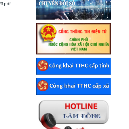
ttnn báo cáo sinh vật hại cây trồng tuần 51 từ ngày 14.12 đến ngày 20.12.2023.pdf ...