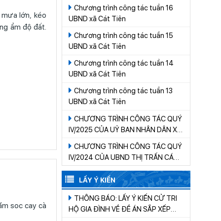
Chương trình công tác tuần 16
UBND xã Cát Tiên
ăng ẩm độ đất.
Chương trình công tác tuần 15
UBND xã Cát Tiên
Chương trình công tác tuần 14
UBND xã Cát Tiên
Chương trình công tác tuần 13
UBND xã Cát Tiên
CHƯƠNG TRÌNH CÔNG TÁC QUÝ
IV/2025 CỦA UỶ BAN NHÂN DÂN XÃ
CÁT TIÊN
CHƯƠNG TRÌNH CÔNG TÁC QUÝ
IV/2024 CỦA UBND THỊ TRẤN CÁT
TIÊN
LẤY Ý KIẾN
THÔNG BÁO: LẤY Ý KIẾN CỬ TRI
HỘ GIA ĐÌNH VỀ ĐỀ ÁN SẮP XẾP
THÔN, BUÔN TRÊN ĐỊA BÀN XÃ