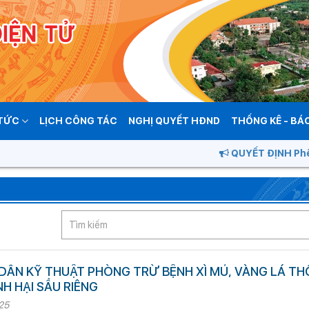
 TỨC
LỊCH CÔNG TÁC
NGHỊ QUYẾT HĐND
THỐNG KÊ - BÁ
QUYẾT ĐỊNH Phê duyệt
ẪN KỸ THUẬT PHÒNG TRỪ BỆNH XÌ MỦ, VÀNG LÁ THỐ
H HẠI SẦU RIÊNG
25