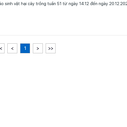
<
<
1
>
>>