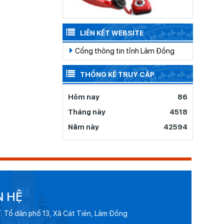
LIÊN KẾT WEBSITE
Cổng thông tin tỉnh Lâm Đồng
THỐNG KÊ TRUY CẬP
Hôm nay
86
Tháng này
4518
Năm này
42594
N HỆ
ỉ: Tổ dân phố 13, Xã Cát Tiên, Lâm Đồng