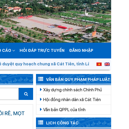
O CÁO
HỎI ĐÁP TRỰC TUYẾN
ĐĂNG NHẬP
 quy hoạch chung xã Cát Tiên, tỉnh Lâm Đồng đến năm 2050
VĂN BẢN QUY PHẠM PHÁP LUẬT
Xây dựng chính sách Chính Phủ
Hội đồng nhân dân xã Cát Tiên
Văn bản QPPL của tỉnh
I RỄ, MỌT
LỊCH CÔNG TÁC