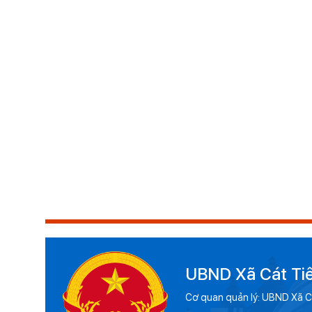
UBND Xã Cát Ti
Cơ quan quản lý: UBND Xã C