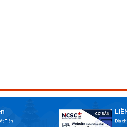
ên
LIÊ
át Tiên
Địa ch