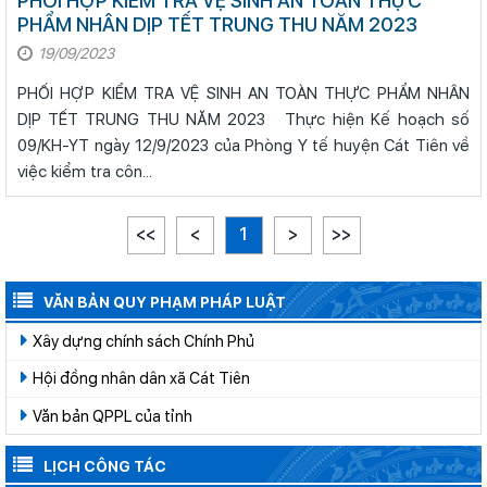
PHỐI HỢP KIỂM TRA VỆ SINH AN TOÀN THỰC
PHẨM NHÂN DỊP TẾT TRUNG THU NĂM 2023
19/09/2023
PHỐI HỢP KIỂM TRA VỆ SINH AN TOÀN THỰC PHẨM NHÂN
DỊP TẾT TRUNG THU NĂM 2023 Thực hiện Kế hoạch số
09/KH-YT ngày 12/9/2023 của Phòng Y tế huyện Cát Tiên về
việc kiểm tra côn...
<<
<
1
>
>>
VĂN BẢN QUY PHẠM PHÁP LUẬT
Xây dựng chính sách Chính Phủ
Hội đồng nhân dân xã Cát Tiên
Văn bản QPPL của tỉnh
LỊCH CÔNG TÁC