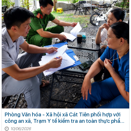
Phòng Văn hóa - Xã hội xã Cát Tiên phối hợp với
công an xã, Trạm Y tế kiểm tra an toàn thực phẩm
phục vụ kỳ thi Tốt nghiệp THPT năm 2026
10/06/2026