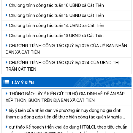
Chương trình công tác tuần 16 UBND xã Cát Tiên
Chương trình công tác tuần 15 UBND xã Cát Tiên
Chương trình công tác tuần 14 UBND xã Cát Tiên
Chương trình công tác tuần 13 UBND xã Cát Tiên
CHƯƠNG TRÌNH CÔNG TÁC QUÝ IV/2025 CỦA UỶ BAN NHÂN
DÂN XÃ CÁT TIÊN
CHƯƠNG TRÌNH CÔNG TÁC QUÝ IV/2024 CỦA UBND THỊ
TRẤN CÁT TIÊN
LẤY Ý KIẾN
THÔNG BÁO: LẤY Ý KIẾN CỬ TRI HỘ GIA ĐÌNH VỀ ĐỀ ÁN SẮP
XẾP THÔN, BUÔN TRÊN ĐỊA BÀN XÃ CÁT TIÊN
lấy ý kiến của nhân dân về phương án huy động hộ gia đình
tham gia đóng góp tiền để thực hiện công tác quản lý nghĩa
trang trên địa bàn xã Cát Tiên giai đoạn 2026-2030
dự thảo Kế hoạch triển khai áp dụng HTQLCL theo tiêu chuẩn